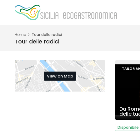
Home
Tour delle radici
Tour delle radici
TAILOR MA
View on Map
Da Roma
delle tu
Disponibile