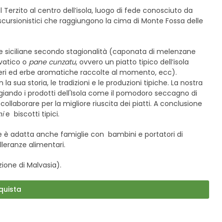
 Terzito al centro dell’isola, luogo di fede conosciuto da
ri escursionistici che raggiungono la cima di Monte Fossa delle
che siciliane secondo stagionalità (caponata di melenzane
lvatico o
pane cunzatu
, ovvero un piatto tipico dell’isola
eri ed erbe aromatiche raccolte al momento, ecc).
 la sua storia, le tradizioni e le produzioni tipiche. La nostra
legiando i prodotti dell'Isola come il pomodoro seccagno di
a collaborare per la migliore riuscita dei piatti. A conclusione
i
e biscotti tipici.
ne è adatta anche famiglie con bambini e portatori di
lleranze alimentari.
ione di Malvasia).
quista