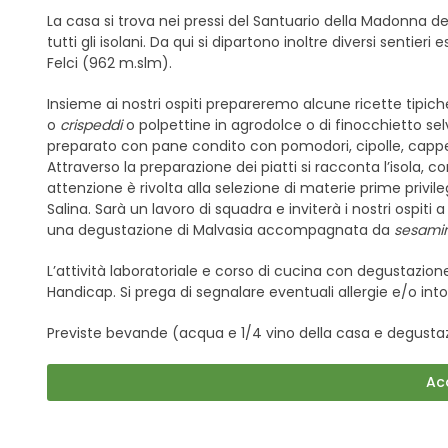
La casa si trova nei pressi del Santuario della Madonna del
tutti gli isolani. Da qui si dipartono inoltre diversi sentie
Felci (962 m.slm).
Insieme ai nostri ospiti prepareremo alcune ricette tipi
o
crispeddi
o polpettine in agrodolce o di finocchietto se
preparato con pane condito con pomodori, cipolle, capp
Attraverso la preparazione dei piatti si racconta l’isola, con
attenzione è rivolta alla selezione di materie prime privi
Salina. Sarà un lavoro di squadra e inviterà i nostri ospiti 
una degustazione di Malvasia accompagnata da
sesamin
L’attività laboratoriale e corso di cucina con degustazio
Handicap. Si prega di segnalare eventuali allergie e/o into
Previste bevande (acqua e 1/4 vino della casa e degustaz
Ac